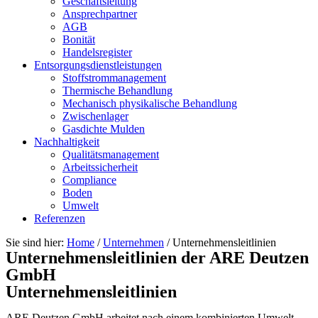
Geschäftsleitung
Ansprechpartner
AGB
Bonität
Handelsregister
Entsorgungsdienstleistungen
Stoffstrommanagement
Thermische Behandlung
Mechanisch physikalische Behandlung
Zwischenlager
Gasdichte Mulden
Nachhaltigkeit
Qualitätsmanagement
Arbeitssicherheit
Compliance
Boden
Umwelt
Referenzen
Sie sind hier:
Home
/
Unternehmen
/
Unternehmensleitlinien
Unternehmensleitlinien der ARE Deutzen
GmbH
Unternehmensleitlinien
ARE Deutzen GmbH arbeitet nach einem kombinierten Umwelt-,