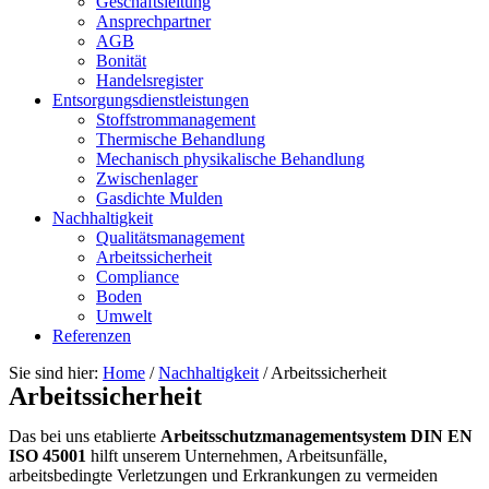
Geschäftsleitung
Ansprechpartner
AGB
Bonität
Handelsregister
Entsorgungsdienstleistungen
Stoffstrommanagement
Thermische Behandlung
Mechanisch physikalische Behandlung
Zwischenlager
Gasdichte Mulden
Nachhaltigkeit
Qualitätsmanagement
Arbeitssicherheit
Compliance
Boden
Umwelt
Referenzen
Sie sind hier:
Home
/
Nachhaltigkeit
/
Arbeitssicherheit
Arbeitssicherheit
Das bei uns etablierte
Arbeitsschutzmanagementsystem DIN EN
ISO 45001
hilft unserem Unternehmen, Arbeitsunfälle,
arbeitsbedingte Verletzungen und Erkrankungen zu vermeiden