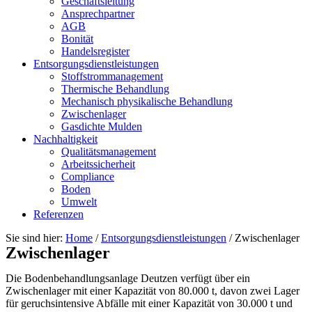
Geschäftsleitung
Ansprechpartner
AGB
Bonität
Handelsregister
Entsorgungsdienstleistungen
Stoffstrommanagement
Thermische Behandlung
Mechanisch physikalische Behandlung
Zwischenlager
Gasdichte Mulden
Nachhaltigkeit
Qualitätsmanagement
Arbeitssicherheit
Compliance
Boden
Umwelt
Referenzen
Sie sind hier:
Home
/
Entsorgungsdienstleistungen
/
Zwischenlager
Zwischenlager
Die Bodenbehandlungsanlage Deutzen verfügt über ein
Zwischenlager mit einer Kapazität von 80.000 t, davon zwei Lager
für geruchsintensive Abfälle mit einer Kapazität von 30.000 t und