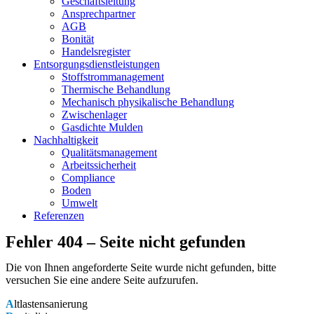
Geschäftsleitung
Ansprechpartner
AGB
Bonität
Handelsregister
Entsorgungsdienstleistungen
Stoffstrommanagement
Thermische Behandlung
Mechanisch physikalische Behandlung
Zwischenlager
Gasdichte Mulden
Nachhaltigkeit
Qualitätsmanagement
Arbeitssicherheit
Compliance
Boden
Umwelt
Referenzen
Fehler 404 – Seite nicht gefunden
Die von Ihnen angeforderte Seite wurde nicht gefunden, bitte
versuchen Sie eine andere Seite aufzurufen.
A
ltlastensanierung