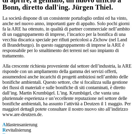
di aprire, a gennaio, un nuovo ufficio a
Bonn, diretto dall'ing. Jürgen Thiel.
La società dispone di un consistente portafoglio ordini ed ha vinto,
anche nel nuovo anno, importanti gare di appalto. Solo pochi giorni
fa la ARE ha ottenuto, in qualità di partner commerciale nell’ambito
di un raggruppamento di imprese, l’incarico per la bonifica di una
vecchia discarica speciale per rifiuti pericolosi a Zichow (nel Land
di Brandeburgo). In questo raggruppamento di imprese la ARE è
responsabile per lo smaltimento dei terreni nel suo impianto di
trattamento.
Alla crescente richiesta proveniente dal settore dell’industria, la ARE
risponde con un ampliamento della gamma dei servizi offerti,
assumendosi anche incarichi di progetti ambiziosi nell’ambito delle
bonifiche ambientali. Questo settore, che si focalizza sulla gestione
dei flussi di materiali e sulle bonifiche di siti contaminati, è diretto
dall’ing. Martin Krumbügel. L’ing. Krumbügel, che vanta una
pluriennale esperienza e un’eccellente reputazione nel settore delle
bonifiche ambientali, ha assunto l’attività a Deutzen il 1 maggio. Per
maggiori dettagli potete consultare il nostro nuovo sito all’indirizzo
www.are-deutzen.de.
A
ltlastensanierung
R
evitalisierung